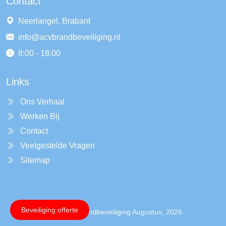
Contact
Neerlangel, Brabant
info@acvbrandbeveiliging.nl
8:00 - 18:00
Links
Ons Verhaal
Werken Bij
Contact
Veelgestelde Vragen
Sitemap
Beveiliging offerte
Copyright ©
Acvbrandbeveiliging
Augustus, 2026.