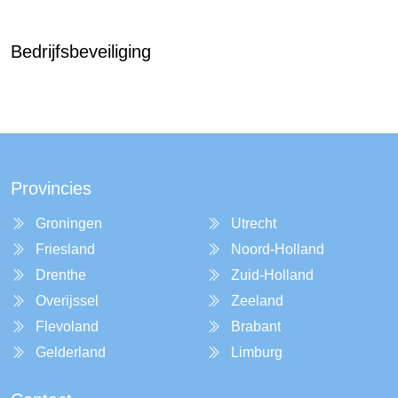
Bedrijfsbeveiliging
Provincies
Groningen
Utrecht
Friesland
Noord-Holland
Drenthe
Zuid-Holland
Overijssel
Zeeland
Flevoland
Brabant
Gelderland
Limburg