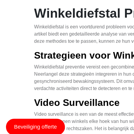
Winkeldiefstal P
Winkeldiefstal is een voortdurend probleem voo
artikel biedt een gedetailleerde analyse van v
deze methodes toe te passen, kunnen ze hun ve
Strategieen voor Wink
Winkeldiefstal preventie vereist een gecombine
Neerlangel deze strategieën integreren in hun
gesynchroniseerd bewakingssysteem. Dit omvat 
verdachte activiteiten direct te detecteren en te
Video Surveillance
Video surveillance is een van de meest effect
plaatsen, kunnen winkels elke hoek van hun wink
Beveiliging offerte
voor mogelijke rechtszaken. Het is belangrijk d