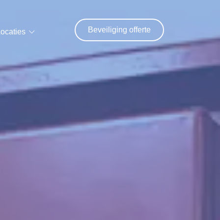
Beveiliging offerte
ocaties