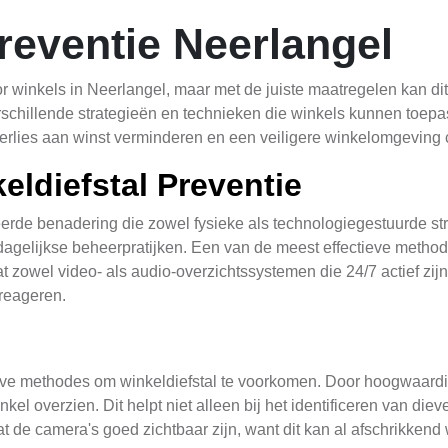
reventie Neerlangel
r winkels in Neerlangel, maar met de juiste maatregelen kan dit
erschillende strategieën en technieken die winkels kunnen toep
rlies aan winst verminderen en een veiligere winkelomgeving 
eldiefstal Preventie
erde benadering die zowel fysieke als technologiegestuurde stra
 dagelijkse beheerpratijken. Een van de meest effectieve metho
zowel video- als audio-overzichtssystemen die 24/7 actief zijn
 reageren.
ieve methodes om winkeldiefstal te voorkomen. Door hoogwaardig
el overzien. Dit helpt niet alleen bij het identificeren van die
at de camera's goed zichtbaar zijn, want dit kan al afschrikkend