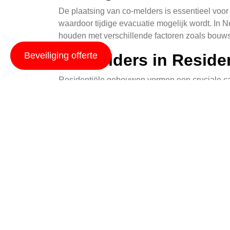
De plaatsing van co-melders is essentieel voo
waardoor tijdige evacuatie mogelijk wordt. In 
houden met verschillende factoren zoals bouwst
Beveiliging offerte
Co Melders in Resid
Residentiële gebouwen vormen een cruciale cat
houden met verschillende types woningen, zo
noodzaak onderstreept om co-melders op elk ni
keukens te plaatsen.
De keuze van de plaats binnen een woning hangt
maximaal effect moet men ervoor zorgen dat co-
vermindert de kans op vals alarms.
Co Melders in Comme
Commerciële gebouwen in Neerlangel omvatten 
plan voor co-melders te hebben. Kantoren ver