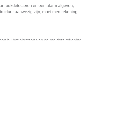
ar rookdetecteren en een alarm afgeven,
structuur aanwezig zijn, moet men rekening
men bij het plaatsen van co-melders rekening
s kunnen meerdere etages hebben, wat de
m co-melders in slaapkamers, woonkamers en
en en mogelijkheden voor rookvrij vervoer. Voor
enheden of ventilatoren worden geplaatst. Dit
n essentieel belang om een goed doorgrond
 de hoge dichtheid aan personeel. Wijzigingen