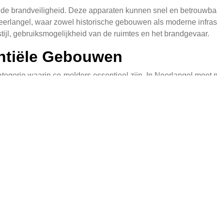
r de brandveiligheid. Deze apparaten kunnen snel en betrouwba
Neerlangel, waar zowel historische gebouwen als moderne infra
ijl, gebruiksmogelijkheid van de ruimtes en het brandgevaar.
entiële Gebouwen
egorie waarin co-melders essentieel zijn. In Neerlangel moet 
als appartementencomplexen en vrijstaande huizen. Apartment
veau te plaatsen. Voor vrijstaande huizen is het belangrijk o
 af van verschillende factoren zoals luchtstroming, hittebronn
melders niet in directe nabijheid van open haarden, kookgeleg
rciële Gebouwen
kantoren, winkels en restaurants. In deze omgeving is het va
eisen vaak meer co-melders vanwege hun grotere oppervlakte en